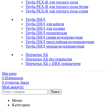
Труба PEX-B для теплого пола
Труба PEX-B для теплого пола белая
Труба PEX-B для теплого пола серая
Труба ПНД
Труба ПНД для кабеля
Труба ПНД для полива
Труба ПНД техническая
Труба ПНД синяя водопроводная
Труба ПНД трехслойная водопроводная
Труба ПНД черная водопроводная
Перчатки ХБ
Перчатки ХБ без покрытия
Перчатки ХБ с ПВХ покрытием
Магазин
0
Избранное
0
пунктов
Заказ
Мой аккаунт
Поиск
Меню
Категории