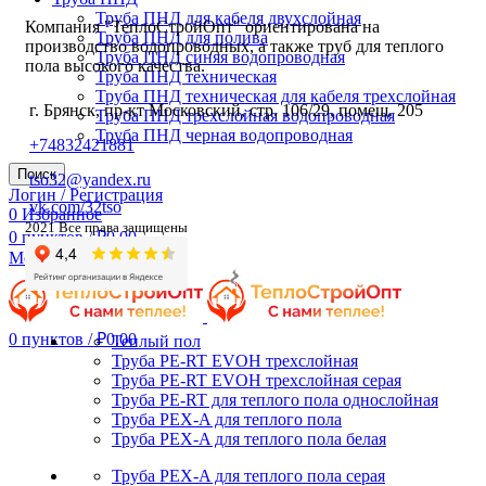
Труба ПНД для кабеля двухслойная
Компания "ТеплоСтройОпт" ориентирована на
Труба ПНД для полива
производство водопроводных, а также труб для теплого
Труба ПНД синяя водопроводная
пола высокого качества.
Труба ПНД техническая
Труба ПНД техническая для кабеля трехслойная
г. Брянск, пр-кт Московский, стр. 106/29, помещ. 205
Труба ПНД трехслойная водопроводная
Труба ПНД черная водопроводная
+74832421881
Поиск
tso32@yandex.ru
Логин / Регистрация
vk.com/32tso
0
Избранное
2021 Все права защищены
0
пунктов
/
₽
0.00
Меню
0
пунктов
/
₽
0.00
Теплый пол
Труба PE-RT EVOH трехслойная
Труба PE-RT EVOH трехслойная серая
Труба PE-RT для теплого пола однослойная
Труба PEX-A для теплого пола
Труба PEX-A для теплого пола белая
Труба PEX-A для теплого пола серая