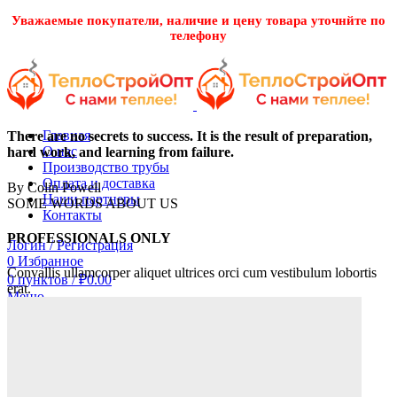
Уважаемые покупатели, наличие и цену товара уточнйте по
телефону
Главная
There are no secrets to success. It is the result of preparation,
О нас
hard work, and learning from failure.
Производство трубы
Оплата и доставка
By Colin Powell
Наши партнеры
SOME WORDS ABOUT US
Контакты
PROFESSIONALS ONLY
Логин / Регистрация
0
Избранное
Convallis ullamcorper aliquet ultrices orci cum vestibulum lobortis
0
пунктов
/
₽
0.00
erat.
Меню
0
пунктов
/
₽
0.00