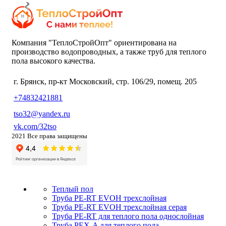
Компания "ТеплоСтройОпт" ориентирована на
производство водопроводных, а также труб для теплого
пола высокого качества.
г. Брянск, пр-кт Московский, стр. 106/29, помещ. 205
+74832421881
tso32@yandex.ru
vk.com/32tso
2021 Все права защищены
Теплый пол
Труба PE-RT EVOH трехслойная
Труба PE-RT EVOH трехслойная серая
Труба PE-RT для теплого пола однослойная
Труба PEX-A для теплого пола