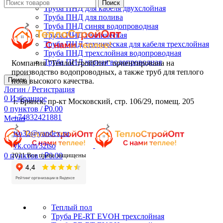
Поиск
Труба ПНД для кабеля двухслойная
Труба ПНД для полива
Труба ПНД синяя водопроводная
Труба ПНД техническая
Труба ПНД техническая для кабеля трехслойная
Труба ПНД трехслойная водопроводная
Труба ПНД черная водопроводная
Компания "ТеплоСтройОпт" ориентирована на
производство водопроводных, а также труб для теплого
Поиск
пола высокого качества.
Логин / Регистрация
0
Избранное
г. Брянск, пр-кт Московский, стр. 106/29, помещ. 205
0
пунктов
/
₽
0.00
+74832421881
Меню
tso32@yandex.ru
vk.com/32tso
0
пунктов
/
₽
0.00
2021 Все права защищены
Теплый пол
Труба PE-RT EVOH трехслойная