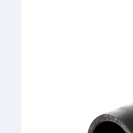
Труба ПНД
Контакты
Труба ПНД для кабеля двухслойная
Труба ПНД для полива
Труба ПНД синяя водопроводная
Труба ПНД техническая
Труба ПНД техническая для кабеля трехсл
Труба ПНД трехслойная водопроводная
Труба ПНД черная водопроводная
Поиск
Логин / Регистрация
0
Избранное
0
пунктов
/
₽
0.00
Меню
0
пунктов
/
₽
0.00