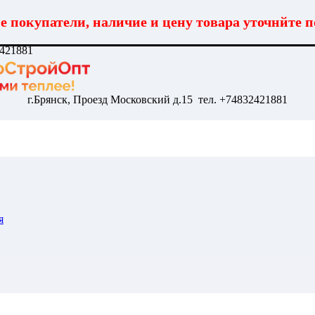
 покупатели, наличие и цену товара уточнйте п
2421881
г.Брянск, Проезд Московский д.15 тел. +74832421881
я