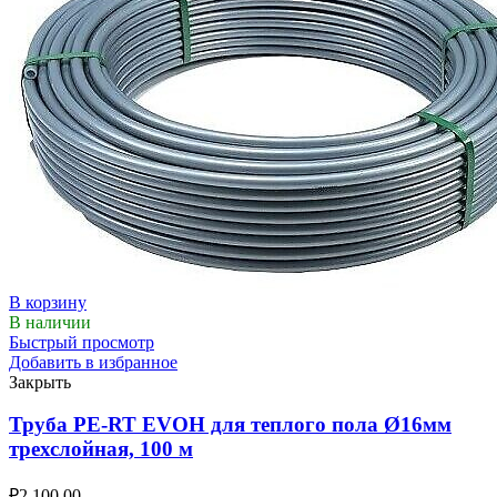
В корзину
В наличии
Быстрый просмотр
Добавить в избранное
Закрыть
Труба PE-RT EVOH для теплого пола Ø16мм
трехслойная, 100 м
₽
2,100.00