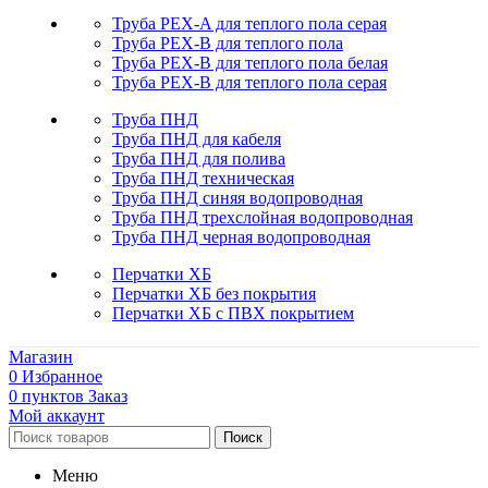
Труба PEX-A для теплого пола серая
Труба PEX-B для теплого пола
Труба PEX-B для теплого пола белая
Труба PEX-B для теплого пола серая
Труба ПНД
Труба ПНД для кабеля
Труба ПНД для полива
Труба ПНД техническая
Труба ПНД синяя водопроводная
Труба ПНД трехслойная водопроводная
Труба ПНД черная водопроводная
Перчатки ХБ
Перчатки ХБ без покрытия
Перчатки ХБ с ПВХ покрытием
Магазин
0
Избранное
0
пунктов
Заказ
Мой аккаунт
Поиск
Меню