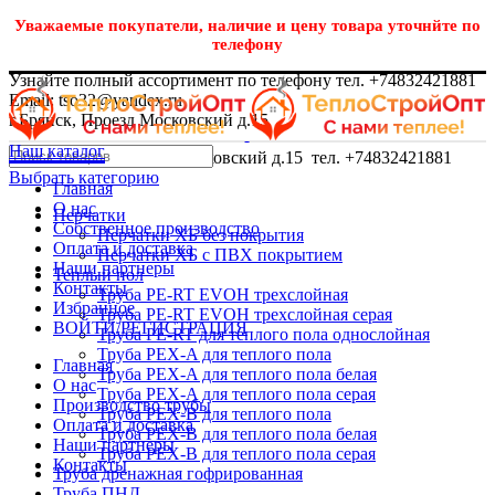
Уважаемые покупатели, наличие и цену товара уточнйте по
телефону
Узнайте полный ассортимент по телефону тел. +74832421881
Email: tso32@yandex.ru
г.Брянск, Проезд Московский д.15
Наш каталог
г.Брянск, Проезд Московский д.15 тел. +74832421881
Выбрать категорию
Главная
О нас
Перчатки
Собственное производство
Перчатки ХБ без покрытия
Оплата и доставка
Перчатки ХБ с ПВХ покрытием
Наши партнеры
Теплый пол
Контакты
Труба PE-RT EVOH трехслойная
Избранное
Труба PE-RT EVOH трехслойная серая
ВОЙТИ/РЕГИСТРАЦИЯ
Труба PE-RT для теплого пола однослойная
Труба PEX-A для теплого пола
Главная
Труба PEX-A для теплого пола белая
О нас
Труба PEX-A для теплого пола серая
Производство трубы
Труба PEX-B для теплого пола
Оплата и доставка
Труба PEX-B для теплого пола белая
Наши партнеры
Труба PEX-B для теплого пола серая
Контакты
Труба дренажная гофрированная
Труба ПНД