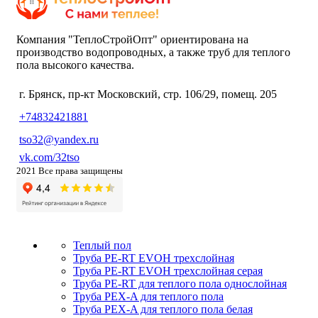
Компания "ТеплоСтройОпт" ориентирована на
производство водопроводных, а также труб для теплого
пола высокого качества.
г. Брянск, пр-кт Московский, стр. 106/29, помещ. 205
+74832421881
tso32@yandex.ru
vk.com/32tso
2021 Все права защищены
Теплый пол
Труба PE-RT EVOH трехслойная
Труба PE-RT EVOH трехслойная серая
Труба PE-RT для теплого пола однослойная
Труба PEX-A для теплого пола
Труба PEX-A для теплого пола белая