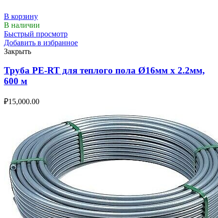
В корзину
В наличии
Быстрый просмотр
Добавить в избранное
Закрыть
Труба PE-RT для теплого пола Ø16мм х 2.2мм,
600 м
₽
15,000.00