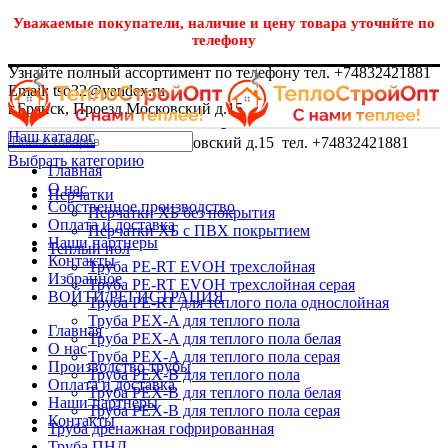
Уважаемые покупатели, наличие и цену товара уточнйте по
телефону
Узнайте полный ассортимент по телефону тел. +74832421881
Email: tso32@yandex.ru
г.Брянск, Проезд Московский д.15
Наш каталог
г.Брянск, Проезд Московский д.15 тел. +74832421881
Выбрать категорию
Главная
О нас
Перчатки
Собственное производство
Перчатки ХБ без покрытия
Оплата и доставка
Перчатки ХБ с ПВХ покрытием
Наши партнеры
Теплый пол
Контакты
Труба PE-RT EVOH трехслойная
Избранное
Труба PE-RT EVOH трехслойная серая
ВОЙТИ/РЕГИСТРАЦИЯ
Труба PE-RT для теплого пола однослойная
Труба PEX-A для теплого пола
Главная
Труба PEX-A для теплого пола белая
О нас
Труба PEX-A для теплого пола серая
Производство трубы
Труба PEX-B для теплого пола
Оплата и доставка
Труба PEX-B для теплого пола белая
Наши партнеры
Труба PEX-B для теплого пола серая
Контакты
Труба дренажная гофрированная
Труба ПНД