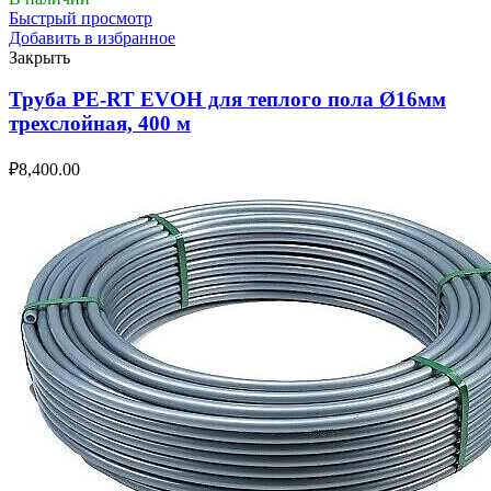
Быстрый просмотр
Добавить в избранное
Закрыть
Труба PE-RT EVOH для теплого пола Ø16мм
трехслойная, 400 м
₽
8,400.00