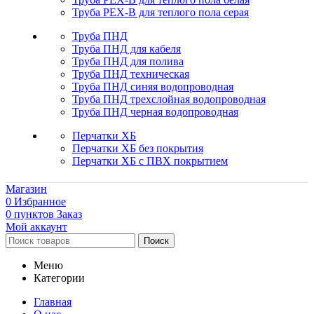
Труба PEX-B для теплого пола серая
Труба ПНД
Труба ПНД для кабеля
Труба ПНД для полива
Труба ПНД техническая
Труба ПНД синяя водопроводная
Труба ПНД трехслойная водопроводная
Труба ПНД черная водопроводная
Перчатки ХБ
Перчатки ХБ без покрытия
Перчатки ХБ с ПВХ покрытием
Магазин
0
Избранное
0
пунктов
Заказ
Мой аккаунт
Поиск
Меню
Категории
Главная