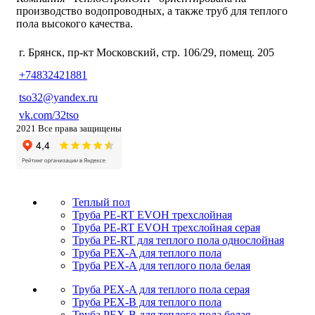
производство водопроводных, а также труб для теплого
пола высокого качества.
г. Брянск, пр-кт Московский, стр. 106/29, помещ. 205
+74832421881
tso32@yandex.ru
vk.com/32tso
2021 Все права защищены
Теплый пол
Труба PE-RT EVOH трехслойная
Труба PE-RT EVOH трехслойная серая
Труба PE-RT для теплого пола однослойная
Труба PEX-A для теплого пола
Труба PEX-A для теплого пола белая
Труба PEX-A для теплого пола серая
Труба PEX-B для теплого пола
Труба PEX-B для теплого пола белая