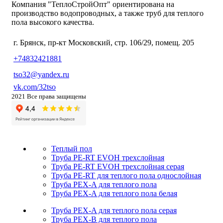
Компания "ТеплоСтройОпт" ориентирована на
производство водопроводных, а также труб для теплого
пола высокого качества.
г. Брянск, пр-кт Московский, стр. 106/29, помещ. 205
+74832421881
tso32@yandex.ru
vk.com/32tso
2021 Все права защищены
Теплый пол
Труба PE-RT EVOH трехслойная
Труба PE-RT EVOH трехслойная серая
Труба PE-RT для теплого пола однослойная
Труба PEX-A для теплого пола
Труба PEX-A для теплого пола белая
Труба PEX-A для теплого пола серая
Труба PEX-B для теплого пола