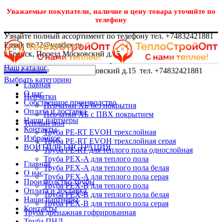
Уважаемые покупатели, наличие и цену товара уточнйте по
телефону
Узнайте полный ассортимент по телефону тел. +74832421881
Email: tso32@yandex.ru
г.Брянск, Проезд Московский д.15
Наш каталог
г.Брянск, Проезд Московский д.15 тел. +74832421881
Выбрать категорию
Главная
О нас
Перчатки
Собственное производство
Перчатки ХБ без покрытия
Оплата и доставка
Перчатки ХБ с ПВХ покрытием
Наши партнеры
Теплый пол
Контакты
Труба PE-RT EVOH трехслойная
Избранное
Труба PE-RT EVOH трехслойная серая
ВОЙТИ/РЕГИСТРАЦИЯ
Труба PE-RT для теплого пола однослойная
Труба PEX-A для теплого пола
Главная
Труба PEX-A для теплого пола белая
О нас
Труба PEX-A для теплого пола серая
Производство трубы
Труба PEX-B для теплого пола
Оплата и доставка
Труба PEX-B для теплого пола белая
Наши партнеры
Труба PEX-B для теплого пола серая
Контакты
Труба дренажная гофрированная
Труба ПНД