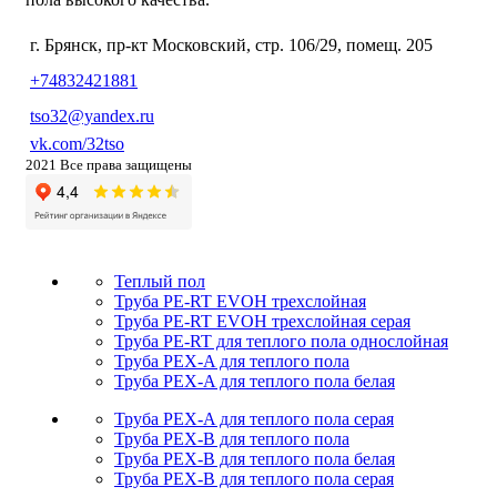
г. Брянск, пр-кт Московский, стр. 106/29, помещ. 205
+74832421881
tso32@yandex.ru
vk.com/32tso
2021 Все права защищены
Теплый пол
Труба PE-RT EVOH трехслойная
Труба PE-RT EVOH трехслойная серая
Труба PE-RT для теплого пола однослойная
Труба PEX-A для теплого пола
Труба PEX-A для теплого пола белая
Труба PEX-A для теплого пола серая
Труба PEX-B для теплого пола
Труба PEX-B для теплого пола белая
Труба PEX-B для теплого пола серая