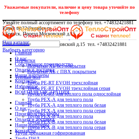
Уважаемые покупатели, наличие и цену товара уточнйте по
телефону
Узнайте полный ассортимент по телефону тел. +74832421881
Email: tso32@yandex.ru
г.Брянск, Проезд Московский д.15
Наш каталог
г.Брянск, Проезд Московский д.15 тел. +74832421881
Выбрать категорию
Главная
О нас
Перчатки
Собственное производство
Перчатки ХБ без покрытия
Оплата и доставка
Перчатки ХБ с ПВХ покрытием
Наши партнеры
Теплый пол
Контакты
Труба PE-RT EVOH трехслойная
Избранное
Труба PE-RT EVOH трехслойная серая
ВОЙТИ/РЕГИСТРАЦИЯ
Труба PE-RT для теплого пола однослойная
Труба PEX-A для теплого пола
Главная
Труба PEX-A для теплого пола белая
О нас
Труба PEX-A для теплого пола серая
Производство трубы
Труба PEX-B для теплого пола
Оплата и доставка
Труба PEX-B для теплого пола белая
Наши партнеры
Труба PEX-B для теплого пола серая
Контакты
Труба дренажная гофрированная
Труба ПНД