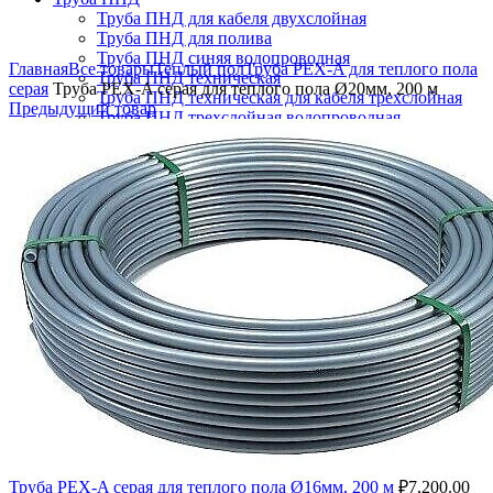
Труба ПНД для кабеля двухслойная
Труба ПНД для полива
Увеличить
Труба ПНД синяя водопроводная
Главная
Все товары
Теплый пол
Труба PEX-A для теплого пола
Труба ПНД техническая
серая
Труба PEX-A серая для теплого пола Ø20мм, 200 м
Труба ПНД техническая для кабеля трехслойная
Предыдущий товар
Труба ПНД трехслойная водопроводная
Труба ПНД черная водопроводная
Поиск
Логин / Регистрация
0
Избранное
0
пунктов
/
₽
0.00
Меню
0
пунктов
/
₽
0.00
Труба PEX-A серая для теплого пола Ø16мм, 200 м
₽
7,200.00