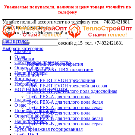
Уважаемые покупатели, наличие и цену товара уточнйте по
телефону
Узнайте полный ассортимент по телефону тел. +74832421881
Email: tso32@yandex.ru
г.Брянск, Проезд Московский д.15
Наш каталог
г.Брянск, Проезд Московский д.15 тел. +74832421881
Выбрать категорию
Главная
О нас
Перчатки
Собственное производство
Перчатки ХБ без покрытия
Оплата и доставка
Перчатки ХБ с ПВХ покрытием
Наши партнеры
Теплый пол
Контакты
Труба PE-RT EVOH трехслойная
Избранное
Труба PE-RT EVOH трехслойная серая
ВОЙТИ/РЕГИСТРАЦИЯ
Труба PE-RT для теплого пола однослойная
Труба PEX-A для теплого пола
Главная
Труба PEX-A для теплого пола белая
О нас
Труба PEX-A для теплого пола серая
Производство трубы
Труба PEX-B для теплого пола
Оплата и доставка
Труба PEX-B для теплого пола белая
Наши партнеры
Труба PEX-B для теплого пола серая
Контакты
Труба дренажная гофрированная
Труба ПНД