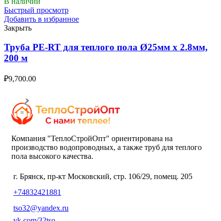
В наличии
Быстрый просмотр
Добавить в избранное
Закрыть
Труба PE-RT для теплого пола Ø25мм х 2.8мм,
200 м
₽
9,700.00
Компания "ТеплоСтройОпт" ориентирована на
производство водопроводных, а также труб для теплого
пола высокого качества.
г. Брянск, пр-кт Московский, стр. 106/29, помещ. 205
+74832421881
tso32@yandex.ru
vk.com/32tso