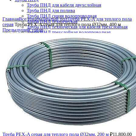
Труба ПНД для кабеля двухслойная
Труба ПНД для полива
Увеличить
Труба ПНД синяя водопроводная
Главная
Все товары
Теплый пол
Труба PEX-A для теплого пола
Труба ПНД техническая
серая
Труба PEX-A серая для теплого пола Ø32мм, 400 м
Труба ПНД техническая для кабеля трехслойная
Предыдущий товар
Труба ПНД трехслойная водопроводная
Труба ПНД черная водопроводная
Поиск
Логин / Регистрация
0
Избранное
0
пунктов
/
₽
0.00
Меню
0
пунктов
/
₽
0.00
Труба PEX-A серая для теплого пола Ø32мм, 200 м
₽
11,800.00