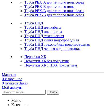
Труба PEX-A для теплого пола серая
Труба PEX-B для теплого пола
Труба PEX-B для теплого пола белая
Труба PEX-B для теплого пола серая
Труба ПНД
Труба ПНД для кабеля
Труба ПНД для полива
Труба ПНД техническая
Труба ПНД синяя водопроводная
Труба ПНД трехслойная водопроводная
Труба ПНД черная водопроводная
Перчатки ХБ
Перчатки ХБ без покрытия
Перчатки ХБ с ПВХ покрытием
Магазин
0
Избранное
0
пунктов
Заказ
Мой аккаунт
Поиск
Меню
Категории