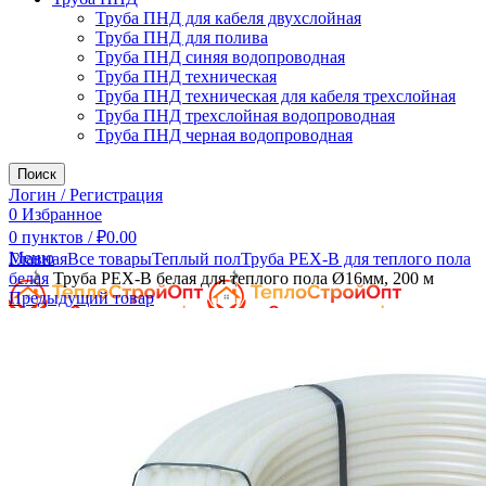
Труба ПНД для кабеля двухслойная
Труба ПНД для полива
Труба ПНД синяя водопроводная
Труба ПНД техническая
Труба ПНД техническая для кабеля трехслойная
Труба ПНД трехслойная водопроводная
Труба ПНД черная водопроводная
Поиск
Логин / Регистрация
0
Избранное
0
пунктов
/
₽
0.00
Увеличить
Меню
Главная
Все товары
Теплый пол
Труба PEX-B для теплого пола
белая
Труба PEX-B белая для теплого пола Ø16мм, 200 м
Предыдущий товар
0
пунктов
/
₽
0.00