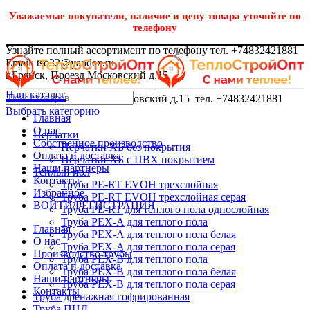
Уважаемые покупатели, наличие и цену товара уточнйте по
телефону
Узнайте полный ассортимент по телефону тел. +74832421881
Email: tso32@yandex.ru
г.Брянск, Проезд Московский д.15
Наш каталог
г.Брянск, Проезд Московский д.15 тел. +74832421881
Выбрать категорию
Главная
О нас
Перчатки
Собственное производство
Перчатки ХБ без покрытия
Оплата и доставка
Перчатки ХБ с ПВХ покрытием
Наши партнеры
Теплый пол
Контакты
Труба PE-RT EVOH трехслойная
Избранное
Труба PE-RT EVOH трехслойная серая
ВОЙТИ/РЕГИСТРАЦИЯ
Труба PE-RT для теплого пола однослойная
Труба PEX-A для теплого пола
Главная
Труба PEX-A для теплого пола белая
О нас
Труба PEX-A для теплого пола серая
Производство трубы
Труба PEX-B для теплого пола
Оплата и доставка
Труба PEX-B для теплого пола белая
Наши партнеры
Труба PEX-B для теплого пола серая
Контакты
Труба дренажная гофрированная
Труба ПНД