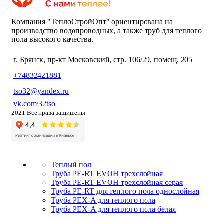
Компания "ТеплоСтройОпт" ориентирована на
производство водопроводных, а также труб для теплого
пола высокого качества.
г. Брянск, пр-кт Московский, стр. 106/29, помещ. 205
+74832421881
tso32@yandex.ru
vk.com/32tso
2021 Все права защищены
Теплый пол
Труба PE-RT EVOH трехслойная
Труба PE-RT EVOH трехслойная серая
Труба PE-RT для теплого пола однослойная
Труба PEX-A для теплого пола
Труба PEX-A для теплого пола белая