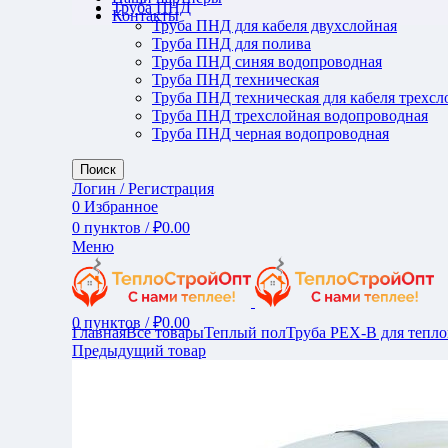
Труба ПНД
Контакты
Труба ПНД для кабеля двухслойная
Труба ПНД для полива
Труба ПНД синяя водопроводная
Труба ПНД техническая
Труба ПНД техническая для кабеля трехсл
Труба ПНД трехслойная водопроводная
Труба ПНД черная водопроводная
Поиск
Логин / Регистрация
0
Избранное
0
пунктов
/
₽
0.00
Меню
Увеличить
0
пунктов
/
₽
0.00
Главная
Все товары
Теплый пол
Труба PEX-B для тепло
Предыдущий товар