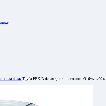
ойная
го пола белая
Труба PEX-B белая для теплого пола Ø16мм, 400 м