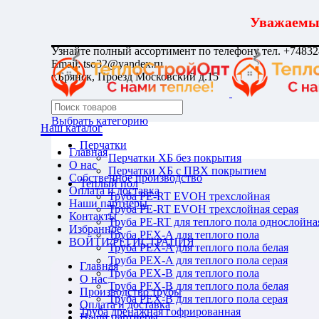
Уважаемые
Узнайте полный ассортимент по телефону тел. +7483
Email: tso32@yandex.ru
г.Брянск, Проезд Московский д.15
Выбрать категорию
Наш каталог
Перчатки
Главная
Перчатки ХБ без покрытия
О нас
Перчатки ХБ с ПВХ покрытием
Собственное производство
Теплый пол
Оплата и доставка
Труба PE-RT EVOH трехслойная
Наши партнеры
Труба PE-RT EVOH трехслойная серая
Контакты
Труба PE-RT для теплого пола однослойна
Избранное
Труба PEX-A для теплого пола
ВОЙТИ/РЕГИСТРАЦИЯ
Труба PEX-A для теплого пола белая
Труба PEX-A для теплого пола серая
Главная
Труба PEX-B для теплого пола
О нас
Труба PEX-B для теплого пола белая
Производство трубы
Труба PEX-B для теплого пола серая
Оплата и доставка
Труба дренажная гофрированная
Наши партнеры