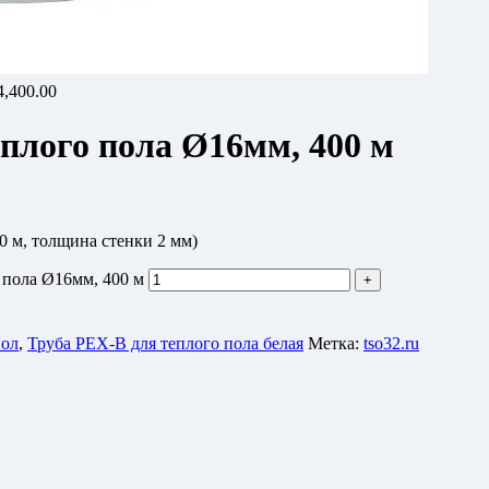
4,400.00
еплого пола Ø16мм, 400 м
0 м, толщина стенки 2 мм)
 пола Ø16мм, 400 м
пол
,
Труба PEX-B для теплого пола белая
Метка:
tso32.ru