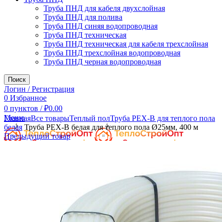
Труба ПНД для кабеля двухслойная
Труба ПНД для полива
Труба ПНД синяя водопроводная
Труба ПНД техническая
Труба ПНД техническая для кабеля трехслойная
Труба ПНД трехслойная водопроводная
Труба ПНД черная водопроводная
Поиск
Логин / Регистрация
0
Избранное
0
пунктов
/
₽
0.00
Увеличить
Меню
Главная
Все товары
Теплый пол
Труба PEX-B для теплого пола
белая
Труба PEX-B белая для теплого пола Ø25мм, 400 м
Предыдущий товар
0
пунктов
/
₽
0.00