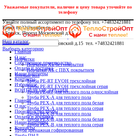
Уважаемые покупатели, наличие и цену товара уточнйте по
телефону
Узнайте полный ассортимент по телефону тел. +74832421881
Email: tso32@yandex.ru
г.Брянск, Проезд Московский д.15
Наш каталог
г.Брянск, Проезд Московский д.15 тел. +74832421881
Выбрать категорию
Главная
О нас
Перчатки
Собственное производство
Перчатки ХБ без покрытия
Оплата и доставка
Перчатки ХБ с ПВХ покрытием
Наши партнеры
Теплый пол
Контакты
Труба PE-RT EVOH трехслойная
Избранное
Труба PE-RT EVOH трехслойная серая
ВОЙТИ/РЕГИСТРАЦИЯ
Труба PE-RT для теплого пола однослойная
Труба PEX-A для теплого пола
Главная
Труба PEX-A для теплого пола белая
О нас
Труба PEX-A для теплого пола серая
Производство трубы
Труба PEX-B для теплого пола
Оплата и доставка
Труба PEX-B для теплого пола белая
Наши партнеры
Труба PEX-B для теплого пола серая
Контакты
Труба дренажная гофрированная
Труба ПНД