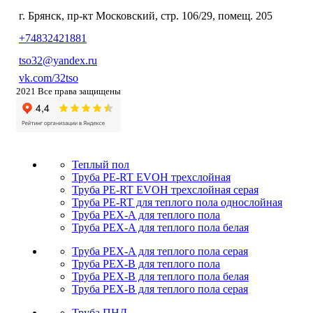
г. Брянск, пр-кт Московский, стр. 106/29, помещ. 205
+74832421881
tso32@yandex.ru
vk.com/32tso
2021 Все права защищены
Теплый пол
Труба PE-RT EVOH трехслойная
Труба PE-RT EVOH трехслойная серая
Труба PE-RT для теплого пола однослойная
Труба PEX-A для теплого пола
Труба PEX-A для теплого пола белая
Труба PEX-A для теплого пола серая
Труба PEX-B для теплого пола
Труба PEX-B для теплого пола белая
Труба PEX-B для теплого пола серая
Труба ПНД