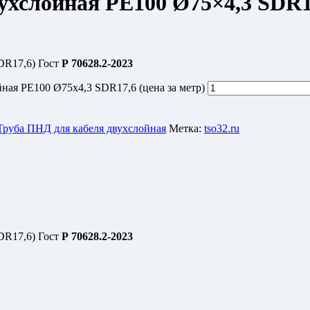
хслойная РЕ100 Ø75×4,3 SDR17
DR17,6) Гост
Р 70628.2-2023
ная РЕ100 Ø75x4,3 SDR17,6 (цена за метр)
Труба ПНД для кабеля двухслойная
Метка:
tso32.ru
DR17,6) Гост
Р 70628.2-2023