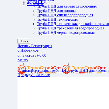
Труба ПНД
Контакты
Труба ПНД для кабеля двухслойная
Труба ПНД для полива
Труба ПНД синяя водопроводная
Труба ПНД техническая
Труба ПНД техническая для кабеля трехсл
Труба ПНД трехслойная водопроводная
Труба ПНД черная водопроводная
Поиск
Логин / Регистрация
0
Избранное
0
пунктов
/
₽
0.00
Меню
Увеличить
Главная
Все товары
Труба ПНД
Труба ПНД для кабеля 
Предыдущий товар
0
пунктов
/
₽
0.00