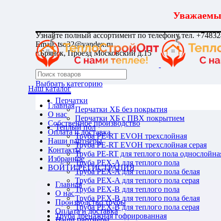
Уважаемые
Узнайте полный ассортимент по телефону тел. +7483
Email: tso32@yandex.ru
г.Брянск, Проезд Московский д.15
Выбрать категорию
Наш каталог
Перчатки
Главная
Перчатки ХБ без покрытия
О нас
Перчатки ХБ с ПВХ покрытием
Собственное производство
Теплый пол
Оплата и доставка
Труба PE-RT EVOH трехслойная
Наши партнеры
Труба PE-RT EVOH трехслойная серая
Контакты
Труба PE-RT для теплого пола однослойна
Избранное
Труба PEX-A для теплого пола
ВОЙТИ/РЕГИСТРАЦИЯ
Труба PEX-A для теплого пола белая
Труба PEX-A для теплого пола серая
Главная
Труба PEX-B для теплого пола
О нас
Труба PEX-B для теплого пола белая
Производство трубы
Труба PEX-B для теплого пола серая
Оплата и доставка
Труба дренажная гофрированная
Наши партнеры