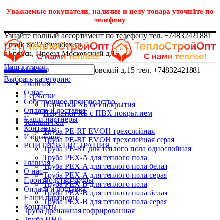
Уважаемые покупатели, наличие и цену товара уточнйте по
телефону
Узнайте полный ассортимент по телефону тел. +74832421881
Email: tso32@yandex.ru
г.Брянск, Проезд Московский д.15
Наш каталог
г.Брянск, Проезд Московский д.15 тел. +74832421881
Выбрать категорию
Главная
О нас
Перчатки
Собственное производство
Перчатки ХБ без покрытия
Оплата и доставка
Перчатки ХБ с ПВХ покрытием
Наши партнеры
Теплый пол
Контакты
Труба PE-RT EVOH трехслойная
Избранное
Труба PE-RT EVOH трехслойная серая
ВОЙТИ/РЕГИСТРАЦИЯ
Труба PE-RT для теплого пола однослойная
Труба PEX-A для теплого пола
Главная
Труба PEX-A для теплого пола белая
О нас
Труба PEX-A для теплого пола серая
Производство трубы
Труба PEX-B для теплого пола
Оплата и доставка
Труба PEX-B для теплого пола белая
Наши партнеры
Труба PEX-B для теплого пола серая
Контакты
Труба дренажная гофрированная
Труба ПНД