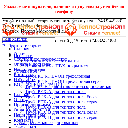
Уважаемые покупатели, наличие и цену товара уточнйте по
телефону
Узнайте полный ассортимент по телефону тел. +74832421881
Email: tso32@yandex.ru
г.Брянск, Проезд Московский д.15
Наш каталог
г.Брянск, Проезд Московский д.15 тел. +74832421881
Выбрать категорию
Главная
О нас
Перчатки
Собственное производство
Перчатки ХБ без покрытия
Оплата и доставка
Перчатки ХБ с ПВХ покрытием
Наши партнеры
Теплый пол
Контакты
Труба PE-RT EVOH трехслойная
Избранное
Труба PE-RT EVOH трехслойная серая
ВОЙТИ/РЕГИСТРАЦИЯ
Труба PE-RT для теплого пола однослойная
Труба PEX-A для теплого пола
Главная
Труба PEX-A для теплого пола белая
О нас
Труба PEX-A для теплого пола серая
Производство трубы
Труба PEX-B для теплого пола
Оплата и доставка
Труба PEX-B для теплого пола белая
Наши партнеры
Труба PEX-B для теплого пола серая
Контакты
Труба дренажная гофрированная
Труба ПНД