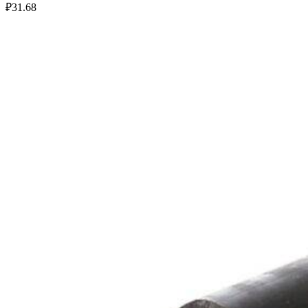
₽
31.68