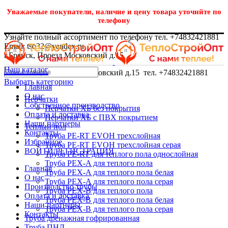
Уважаемые покупатели, наличие и цену товара уточнйте по
телефону
Узнайте полный ассортимент по телефону тел. +74832421881
Email: tso32@yandex.ru
г.Брянск, Проезд Московский д.15
Наш каталог
г.Брянск, Проезд Московский д.15 тел. +74832421881
Выбрать категорию
Главная
О нас
Перчатки
Собственное производство
Перчатки ХБ без покрытия
Оплата и доставка
Перчатки ХБ с ПВХ покрытием
Наши партнеры
Теплый пол
Контакты
Труба PE-RT EVOH трехслойная
Избранное
Труба PE-RT EVOH трехслойная серая
ВОЙТИ/РЕГИСТРАЦИЯ
Труба PE-RT для теплого пола однослойная
Труба PEX-A для теплого пола
Главная
Труба PEX-A для теплого пола белая
О нас
Труба PEX-A для теплого пола серая
Производство трубы
Труба PEX-B для теплого пола
Оплата и доставка
Труба PEX-B для теплого пола белая
Наши партнеры
Труба PEX-B для теплого пола серая
Контакты
Труба дренажная гофрированная
Труба ПНД