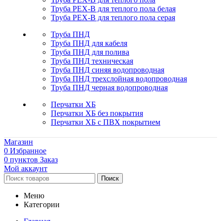
Труба PEX-B для теплого пола белая
Труба PEX-B для теплого пола серая
Труба ПНД
Труба ПНД для кабеля
Труба ПНД для полива
Труба ПНД техническая
Труба ПНД синяя водопроводная
Труба ПНД трехслойная водопроводная
Труба ПНД черная водопроводная
Перчатки ХБ
Перчатки ХБ без покрытия
Перчатки ХБ с ПВХ покрытием
Магазин
0
Избранное
0
пунктов
Заказ
Мой аккаунт
Поиск
Меню
Категории