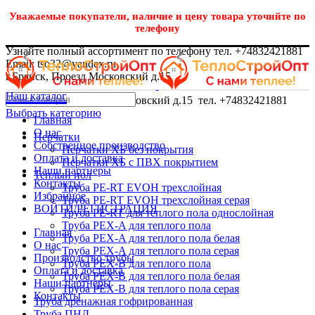
Уважаемые покупатели, наличие и цену товара уточнйте по
телефону
Узнайте полный ассортимент по телефону тел. +74832421881
Email: tso32@yandex.ru
г.Брянск, Проезд Московский д.15
Наш каталог
г.Брянск, Проезд Московский д.15 тел. +74832421881
Выбрать категорию
Главная
О нас
Перчатки
Собственное производство
Перчатки ХБ без покрытия
Оплата и доставка
Перчатки ХБ с ПВХ покрытием
Наши партнеры
Теплый пол
Контакты
Труба PE-RT EVOH трехслойная
Избранное
Труба PE-RT EVOH трехслойная серая
ВОЙТИ/РЕГИСТРАЦИЯ
Труба PE-RT для теплого пола однослойная
Труба PEX-A для теплого пола
Главная
Труба PEX-A для теплого пола белая
О нас
Труба PEX-A для теплого пола серая
Производство трубы
Труба PEX-B для теплого пола
Оплата и доставка
Труба PEX-B для теплого пола белая
Наши партнеры
Труба PEX-B для теплого пола серая
Контакты
Труба дренажная гофрированная
Труба ПНД