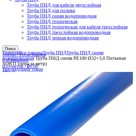
Труба ПНД для кабеля двухслойная
Труба ПНД для полива
Труба ПНД синяя водопроводная
Труба ПНД техническая
Труба ПНД техническая для кабеля трехслойная
Труба ПНД трехслойная водопроводная
Труба ПНД черная водопроводная
Увеличить
Поиск
Главная
Все товары
Труба ПНД
Труба ПНД синяя
Логин / Регистрация
водопроводная
Труба ПНД синяя РЕ100 Ø32×3,0 Питьевая
0
Избранное
SDR11 (цена за метр)
0
пунктов
/
₽
0.00
Предыдущий товар
Меню
0
пунктов
/
₽
0.00