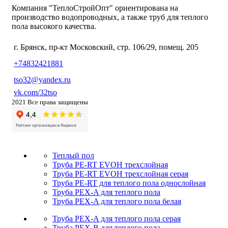
Компания "ТеплоСтройОпт" ориентирована на
производство водопроводных, а также труб для теплого
пола высокого качества.
г. Брянск, пр-кт Московский, стр. 106/29, помещ. 205
+74832421881
tso32@yandex.ru
vk.com/32tso
2021 Все права защищены
Теплый пол
Труба PE-RT EVOH трехслойная
Труба PE-RT EVOH трехслойная серая
Труба PE-RT для теплого пола однослойная
Труба PEX-A для теплого пола
Труба PEX-A для теплого пола белая
Труба PEX-A для теплого пола серая
Труба PEX-B для теплого пола