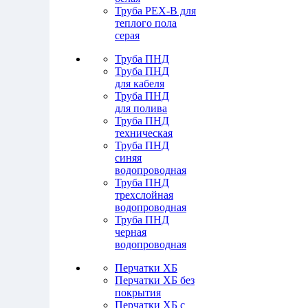
Труба PEX-B для
теплого пола
серая
Труба ПНД
Труба ПНД
для кабеля
Труба ПНД
для полива
Труба ПНД
техническая
Труба ПНД
синяя
водопроводная
Труба ПНД
трехслойная
водопроводная
Труба ПНД
черная
водопроводная
Перчатки ХБ
Перчатки ХБ без
покрытия
Перчатки ХБ с