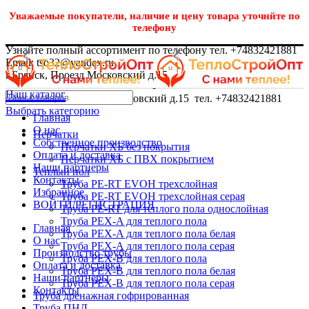
Уважаемые покупатели, наличие и цену товара уточнйте по
телефону
Узнайте полный ассортимент по телефону тел. +74832421881
Email: tso32@yandex.ru
г.Брянск, Проезд Московский д.15
Наш каталог
г.Брянск, Проезд Московский д.15 тел. +74832421881
Выбрать категорию
Главная
О нас
Перчатки
Собственное производство
Перчатки ХБ без покрытия
Оплата и доставка
Перчатки ХБ с ПВХ покрытием
Наши партнеры
Теплый пол
Контакты
Труба PE-RT EVOH трехслойная
Избранное
Труба PE-RT EVOH трехслойная серая
ВОЙТИ/РЕГИСТРАЦИЯ
Труба PE-RT для теплого пола однослойная
Труба PEX-A для теплого пола
Главная
Труба PEX-A для теплого пола белая
О нас
Труба PEX-A для теплого пола серая
Производство трубы
Труба PEX-B для теплого пола
Оплата и доставка
Труба PEX-B для теплого пола белая
Наши партнеры
Труба PEX-B для теплого пола серая
Контакты
Труба дренажная гофрированная
Труба ПНД