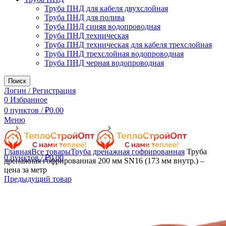
Труба ПНД для кабеля двухслойная
Труба ПНД для полива
Труба ПНД синяя водопроводная
Труба ПНД техническая
Труба ПНД техническая для кабеля трехслойная
Труба ПНД трехслойная водопроводная
Труба ПНД черная водопроводная
Поиск
Логин / Регистрация
0
Избранное
0
пунктов
/
₽
0.00
Меню
Увеличить
Главная
Все товары
Труба дренажная гофрированная
Труба
0
пунктов
/
₽
0.00
дренажная гофрированная 200 мм SN16 (173 мм внутр.) –
цена за метр
Предыдущий товар