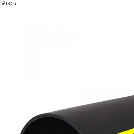
₽
18.56