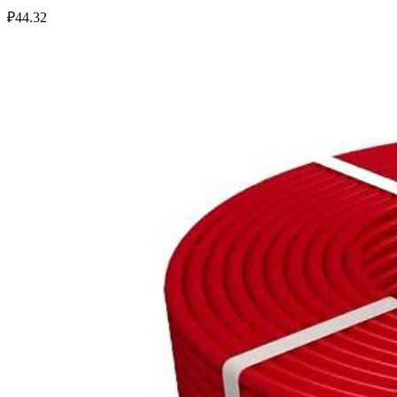
₽
44.32