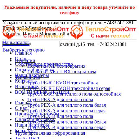
Уважаемые покупатели, наличие и цену товара уточнйте по
телефону
Узнайте полный ассортимент по телефону тел. +74832421881
Email: tso32@yandex.ru
г.Брянск, Проезд Московский д.15
Наш каталог
г.Брянск, Проезд Московский д.15 тел. +74832421881
Выбрать категорию
Главная
О нас
Перчатки
Собственное производство
Перчатки ХБ без покрытия
Оплата и доставка
Перчатки ХБ с ПВХ покрытием
Наши партнеры
Теплый пол
Контакты
Труба PE-RT EVOH трехслойная
Избранное
Труба PE-RT EVOH трехслойная серая
ВОЙТИ/РЕГИСТРАЦИЯ
Труба PE-RT для теплого пола однослойная
Труба PEX-A для теплого пола
Главная
Труба PEX-A для теплого пола белая
О нас
Труба PEX-A для теплого пола серая
Производство трубы
Труба PEX-B для теплого пола
Оплата и доставка
Труба PEX-B для теплого пола белая
Наши партнеры
Труба PEX-B для теплого пола серая
Контакты
Труба дренажная гофрированная
Труба ПНД