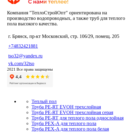
Компания "ТеплоСтройОпт" ориентирована на
производство водопроводных, а также труб для теплого
пола высокого качества.
г. Брянск, пр-кт Московский, стр. 106/29, помещ. 205
+74832421881
tso32@yandex.ru
vk.com/32tso
2021 Все права защищены
Теплый пол
Труба PE-RT EVOH трехслойная
Труба PE-RT EVOH трехслойная серая
Труба PE-RT для теплого пола однослойная
Труба PEX-A для теплого пола
Труба PEX-A для теплого пола белая