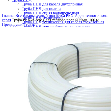
Труба ПНД для кабеля двухслойная
Труба ПНД для полива
Увеличить
Труба ПНД синяя водопроводная
Главная
Все товары
Теплый пол
Труба PEX-A для теплого пола
Труба ПНД техническая
серая
Труба PEX-A серая для теплого пола Ø25мм, 100 м
Труба ПНД техническая для кабеля трехслойная
Предыдущий товар
Труба ПНД трехслойная водопроводная
Труба ПНД черная водопроводная
Поиск
Логин / Регистрация
0
Избранное
0
пунктов
/
₽
0.00
Меню
0
пунктов
/
₽
0.00