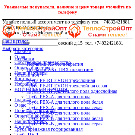
Уважаемые покупатели, наличие и цену товара уточнйте по
телефону
Узнайте полный ассортимент по телефону тел. +74832421881
Email: tso32@yandex.ru
г.Брянск, Проезд Московский д.15
Наш каталог
г.Брянск, Проезд Московский д.15 тел. +74832421881
Выбрать категорию
Главная
О нас
Перчатки
Собственное производство
Перчатки ХБ без покрытия
Оплата и доставка
Перчатки ХБ с ПВХ покрытием
Наши партнеры
Теплый пол
Контакты
Труба PE-RT EVOH трехслойная
Избранное
Труба PE-RT EVOH трехслойная серая
ВОЙТИ/РЕГИСТРАЦИЯ
Труба PE-RT для теплого пола однослойная
Труба PEX-A для теплого пола
Главная
Труба PEX-A для теплого пола белая
О нас
Труба PEX-A для теплого пола серая
Производство трубы
Труба PEX-B для теплого пола
Оплата и доставка
Труба PEX-B для теплого пола белая
Наши партнеры
Труба PEX-B для теплого пола серая
Контакты
Труба дренажная гофрированная
Труба ПНД