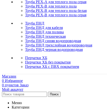
Труба PEX-A для теплого пола серая
Труба PEX-B для теплого пола
Труба PEX-B для теплого пола белая
Труба PEX-B для теплого пола серая
Труба ПНД
Труба ПНД для кабеля
Труба ПНД для полива
Труба ПНД техническая
Труба ПНД синяя водопроводная
Труба ПНД трехслойная водопроводная
Труба ПНД черная водопроводная
Перчатки ХБ
Перчатки ХБ без покрытия
Перчатки ХБ с ПВХ покрытием
Магазин
0
Избранное
0
пунктов
Заказ
Мой аккаунт
Поиск
Меню
Категории