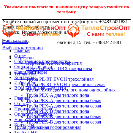
Уважаемые покупатели, наличие и цену товара уточнйте по
телефону
Узнайте полный ассортимент по телефону тел. +74832421881
Email: tso32@yandex.ru
г.Брянск, Проезд Московский д.15
Наш каталог
г.Брянск, Проезд Московский д.15 тел. +74832421881
Выбрать категорию
Главная
О нас
Перчатки
Собственное производство
Перчатки ХБ без покрытия
Оплата и доставка
Перчатки ХБ с ПВХ покрытием
Наши партнеры
Теплый пол
Контакты
Труба PE-RT EVOH трехслойная
Избранное
Труба PE-RT EVOH трехслойная серая
ВОЙТИ/РЕГИСТРАЦИЯ
Труба PE-RT для теплого пола однослойная
Труба PEX-A для теплого пола
Главная
Труба PEX-A для теплого пола белая
О нас
Труба PEX-A для теплого пола серая
Производство трубы
Труба PEX-B для теплого пола
Оплата и доставка
Труба PEX-B для теплого пола белая
Наши партнеры
Труба PEX-B для теплого пола серая
Контакты
Труба дренажная гофрированная
Труба ПНД