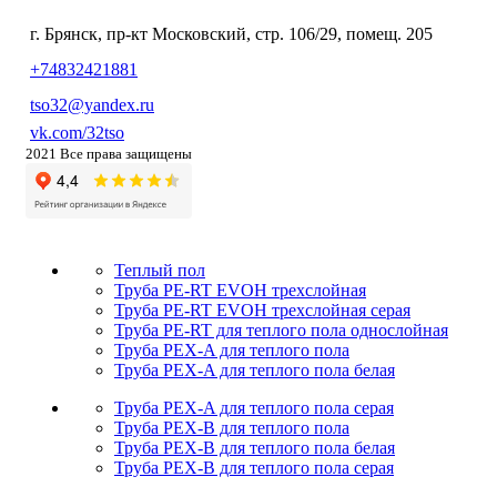
г. Брянск, пр-кт Московский, стр. 106/29, помещ. 205
+74832421881
tso32@yandex.ru
vk.com/32tso
2021 Все права защищены
Теплый пол
Труба PE-RT EVOH трехслойная
Труба PE-RT EVOH трехслойная серая
Труба PE-RT для теплого пола однослойная
Труба PEX-A для теплого пола
Труба PEX-A для теплого пола белая
Труба PEX-A для теплого пола серая
Труба PEX-B для теплого пола
Труба PEX-B для теплого пола белая
Труба PEX-B для теплого пола серая