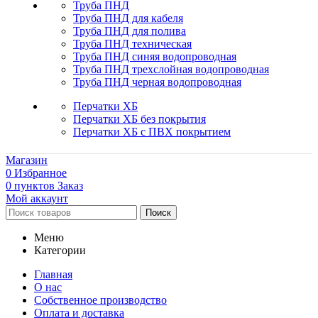
Труба ПНД
Труба ПНД для кабеля
Труба ПНД для полива
Труба ПНД техническая
Труба ПНД синяя водопроводная
Труба ПНД трехслойная водопроводная
Труба ПНД черная водопроводная
Перчатки ХБ
Перчатки ХБ без покрытия
Перчатки ХБ с ПВХ покрытием
Магазин
0
Избранное
0
пунктов
Заказ
Мой аккаунт
Поиск
Меню
Категории
Главная
О нас
Собственное производство
Оплата и доставка