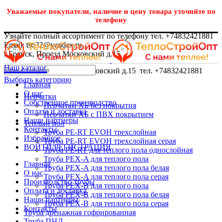
Уважаемые покупатели, наличие и цену товара уточнйте по
телефону
Узнайте полный ассортимент по телефону тел. +74832421881
Email: tso32@yandex.ru
г.Брянск, Проезд Московский д.15
Наш каталог
г.Брянск, Проезд Московский д.15 тел. +74832421881
Выбрать категорию
Главная
О нас
Перчатки
Собственное производство
Перчатки ХБ без покрытия
Оплата и доставка
Перчатки ХБ с ПВХ покрытием
Наши партнеры
Теплый пол
Контакты
Труба PE-RT EVOH трехслойная
Избранное
Труба PE-RT EVOH трехслойная серая
ВОЙТИ/РЕГИСТРАЦИЯ
Труба PE-RT для теплого пола однослойная
Труба PEX-A для теплого пола
Главная
Труба PEX-A для теплого пола белая
О нас
Труба PEX-A для теплого пола серая
Производство трубы
Труба PEX-B для теплого пола
Оплата и доставка
Труба PEX-B для теплого пола белая
Наши партнеры
Труба PEX-B для теплого пола серая
Контакты
Труба дренажная гофрированная
Труба ПНД