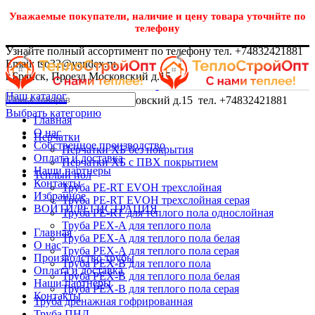
Уважаемые покупатели, наличие и цену товара уточнйте по
телефону
Узнайте полный ассортимент по телефону тел. +74832421881
Email: tso32@yandex.ru
г.Брянск, Проезд Московский д.15
Наш каталог
г.Брянск, Проезд Московский д.15 тел. +74832421881
Выбрать категорию
Главная
О нас
Перчатки
Собственное производство
Перчатки ХБ без покрытия
Оплата и доставка
Перчатки ХБ с ПВХ покрытием
Наши партнеры
Теплый пол
Контакты
Труба PE-RT EVOH трехслойная
Избранное
Труба PE-RT EVOH трехслойная серая
ВОЙТИ/РЕГИСТРАЦИЯ
Труба PE-RT для теплого пола однослойная
Труба PEX-A для теплого пола
Главная
Труба PEX-A для теплого пола белая
О нас
Труба PEX-A для теплого пола серая
Производство трубы
Труба PEX-B для теплого пола
Оплата и доставка
Труба PEX-B для теплого пола белая
Наши партнеры
Труба PEX-B для теплого пола серая
Контакты
Труба дренажная гофрированная
Труба ПНД