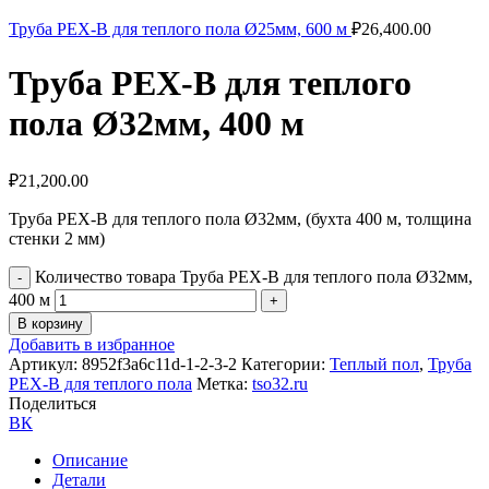
Труба PEX-B для теплого пола Ø25мм, 600 м
₽
26,400.00
Труба PEX-B для теплого
пола Ø32мм, 400 м
₽
21,200.00
Труба PEX-B для теплого пола Ø32мм, (бухта 400 м, толщина
стенки 2 мм)
Количество товара Труба PEX-B для теплого пола Ø32мм,
400 м
В корзину
Добавить в избранное
Артикул:
8952f3a6c11d-1-2-3-2
Категории:
Теплый пол
,
Труба
PEX-B для теплого пола
Метка:
tso32.ru
Поделиться
ВК
Описание
Детали