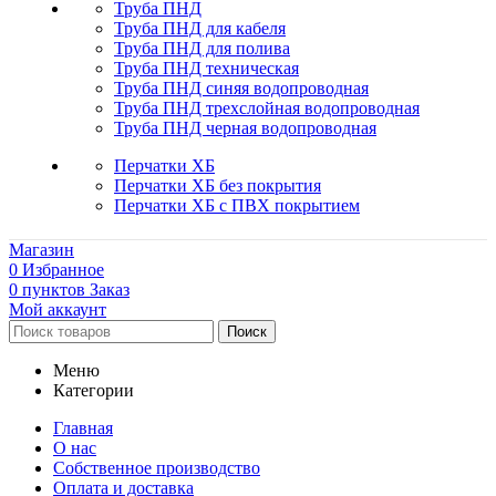
Труба ПНД
Труба ПНД для кабеля
Труба ПНД для полива
Труба ПНД техническая
Труба ПНД синяя водопроводная
Труба ПНД трехслойная водопроводная
Труба ПНД черная водопроводная
Перчатки ХБ
Перчатки ХБ без покрытия
Перчатки ХБ с ПВХ покрытием
Магазин
0
Избранное
0
пунктов
Заказ
Мой аккаунт
Поиск
Меню
Категории
Главная
О нас
Собственное производство
Оплата и доставка