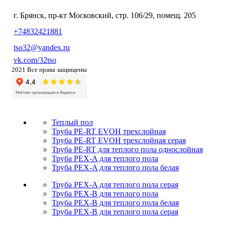
г. Брянск, пр-кт Московский, стр. 106/29, помещ. 205
+74832421881
tso32@yandex.ru
vk.com/32tso
2021 Все права защищены
Теплый пол
Труба PE-RT EVOH трехслойная
Труба PE-RT EVOH трехслойная серая
Труба PE-RT для теплого пола однослойная
Труба PEX-A для теплого пола
Труба PEX-A для теплого пола белая
Труба PEX-A для теплого пола серая
Труба PEX-B для теплого пола
Труба PEX-B для теплого пола белая
Труба PEX-B для теплого пола серая