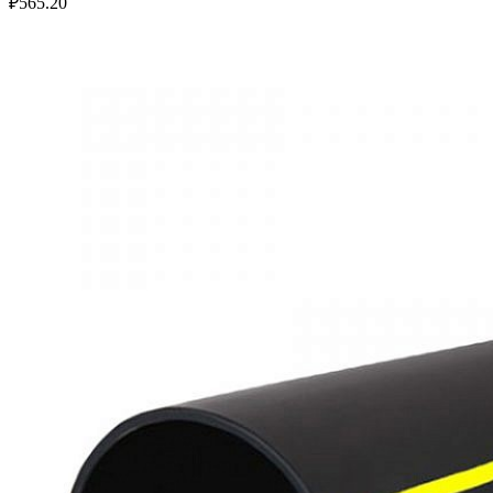
₽
565.20