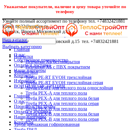
Уважаемые покупатели, наличие и цену товара уточнйте по
телефону
Узнайте полный ассортимент по телефону тел. +74832421881
Email: tso32@yandex.ru
г.Брянск, Проезд Московский д.15
Наш каталог
г.Брянск, Проезд Московский д.15 тел. +74832421881
Выбрать категорию
Главная
О нас
Перчатки
Собственное производство
Перчатки ХБ без покрытия
Оплата и доставка
Перчатки ХБ с ПВХ покрытием
Наши партнеры
Теплый пол
Контакты
Труба PE-RT EVOH трехслойная
Избранное
Труба PE-RT EVOH трехслойная серая
ВОЙТИ/РЕГИСТРАЦИЯ
Труба PE-RT для теплого пола однослойная
Труба PEX-A для теплого пола
Главная
Труба PEX-A для теплого пола белая
О нас
Труба PEX-A для теплого пола серая
Производство трубы
Труба PEX-B для теплого пола
Оплата и доставка
Труба PEX-B для теплого пола белая
Наши партнеры
Труба PEX-B для теплого пола серая
Контакты
Труба дренажная гофрированная
Труба ПНД