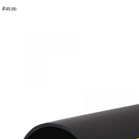
₽
49.86