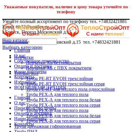
Уважаемые покупатели, наличие и цену товара уточнйте по
телефону
Узнайте полный ассортимент по телефону тел. +74832421881
Email: tso32@yandex.ru
г.Брянск, Проезд Московский д.15
Наш каталог
г.Брянск, Проезд Московский д.15 тел. +74832421881
Выбрать категорию
Главная
О нас
Перчатки
Собственное производство
Перчатки ХБ без покрытия
Оплата и доставка
Перчатки ХБ с ПВХ покрытием
Наши партнеры
Теплый пол
Контакты
Труба PE-RT EVOH трехслойная
Избранное
Труба PE-RT EVOH трехслойная серая
ВОЙТИ/РЕГИСТРАЦИЯ
Труба PE-RT для теплого пола однослойная
Труба PEX-A для теплого пола
Главная
Труба PEX-A для теплого пола белая
О нас
Труба PEX-A для теплого пола серая
Производство трубы
Труба PEX-B для теплого пола
Оплата и доставка
Труба PEX-B для теплого пола белая
Наши партнеры
Труба PEX-B для теплого пола серая
Контакты
Труба дренажная гофрированная
Труба ПНД