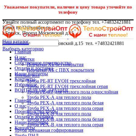
Уважаемые покупатели, наличие и цену товара уточнйте по
телефону
Узнайте полный ассортимент по телефону тел. +74832421881
Email: tso32@yandex.ru
г.Брянск, Проезд Московский д.15
Наш каталог
г.Брянск, Проезд Московский д.15 тел. +74832421881
Выбрать категорию
Главная
О нас
Перчатки
Собственное производство
Перчатки ХБ без покрытия
Оплата и доставка
Перчатки ХБ с ПВХ покрытием
Наши партнеры
Теплый пол
Контакты
Труба PE-RT EVOH трехслойная
Избранное
Труба PE-RT EVOH трехслойная серая
ВОЙТИ/РЕГИСТРАЦИЯ
Труба PE-RT для теплого пола однослойная
Труба PEX-A для теплого пола
Главная
Труба PEX-A для теплого пола белая
О нас
Труба PEX-A для теплого пола серая
Производство трубы
Труба PEX-B для теплого пола
Оплата и доставка
Труба PEX-B для теплого пола белая
Наши партнеры
Труба PEX-B для теплого пола серая
Контакты
Труба дренажная гофрированная
Труба ПНД