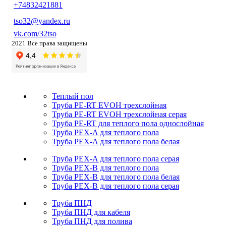
+74832421881
tso32@yandex.ru
vk.com/32tso
2021 Все права защищены
Теплый пол
Труба PE-RT EVOH трехслойная
Труба PE-RT EVOH трехслойная серая
Труба PE-RT для теплого пола однослойная
Труба PEX-A для теплого пола
Труба PEX-A для теплого пола белая
Труба PEX-A для теплого пола серая
Труба PEX-B для теплого пола
Труба PEX-B для теплого пола белая
Труба PEX-B для теплого пола серая
Труба ПНД
Труба ПНД для кабеля
Труба ПНД для полива