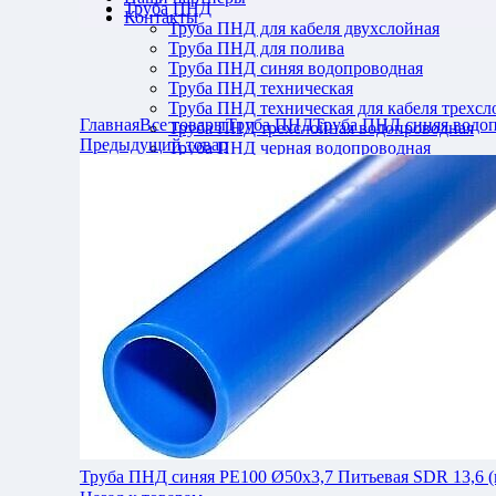
Труба ПНД
Контакты
Труба ПНД для кабеля двухслойная
Труба ПНД для полива
Труба ПНД синяя водопроводная
Труба ПНД техническая
Увеличить
Труба ПНД техническая для кабеля трехсл
Главная
Все товары
Труба ПНД
Труба ПНД синяя водо
Труба ПНД трехслойная водопроводная
Предыдущий товар
Труба ПНД черная водопроводная
Поиск
Логин / Регистрация
0
Избранное
0
пунктов
/
₽
0.00
Меню
0
пунктов
/
₽
0.00
Труба ПНД синяя РЕ100 Ø50x3,7 Питьевая SDR 13,6 (