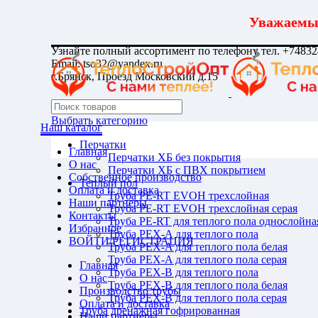
Уважаемые
Узнайте полный ассортимент по телефону тел. +7483
Email: tso32@yandex.ru
г.Брянск, Проезд Московский д.15
Выбрать категорию
Наш каталог
Перчатки
Главная
Перчатки ХБ без покрытия
О нас
Перчатки ХБ с ПВХ покрытием
Собственное производство
Теплый пол
Оплата и доставка
Труба PE-RT EVOH трехслойная
Наши партнеры
Труба PE-RT EVOH трехслойная серая
Контакты
Труба PE-RT для теплого пола однослойна
Избранное
Труба PEX-A для теплого пола
ВОЙТИ/РЕГИСТРАЦИЯ
Труба PEX-A для теплого пола белая
Труба PEX-A для теплого пола серая
Главная
Труба PEX-B для теплого пола
О нас
Труба PEX-B для теплого пола белая
Производство трубы
Труба PEX-B для теплого пола серая
Оплата и доставка
Труба дренажная гофрированная
Наши партнеры