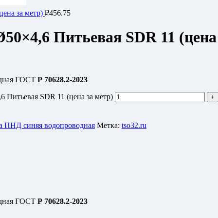
цена за метр)
₽
456.75
50×4,6 Питьевая SDR 11 (цена 
одная ГОСТ
Р 70628.2-2023
 Питьевая SDR 11 (цена за метр)
а ПНД синяя водопроводная
Метка:
tso32.ru
одная ГОСТ
Р 70628.2-2023