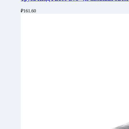
₽
161.60