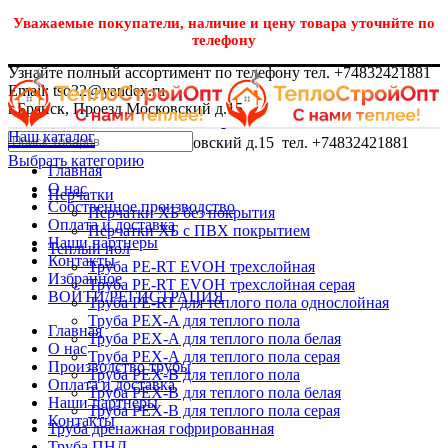
Уважаемые покупатели, наличие и цену товара уточнйте по
телефону
Узнайте полный ассортимент по телефону тел. +74832421881
Email: tso32@yandex.ru
г.Брянск, Проезд Московский д.15
Наш каталог
г.Брянск, Проезд Московский д.15 тел. +74832421881
Выбрать категорию
Главная
О нас
Перчатки
Собственное производство
Перчатки ХБ без покрытия
Оплата и доставка
Перчатки ХБ с ПВХ покрытием
Наши партнеры
Теплый пол
Контакты
Труба PE-RT EVOH трехслойная
Избранное
Труба PE-RT EVOH трехслойная серая
ВОЙТИ/РЕГИСТРАЦИЯ
Труба PE-RT для теплого пола однослойная
Труба PEX-A для теплого пола
Главная
Труба PEX-A для теплого пола белая
О нас
Труба PEX-A для теплого пола серая
Производство трубы
Труба PEX-B для теплого пола
Оплата и доставка
Труба PEX-B для теплого пола белая
Наши партнеры
Труба PEX-B для теплого пола серая
Контакты
Труба дренажная гофрированная
Труба ПНД