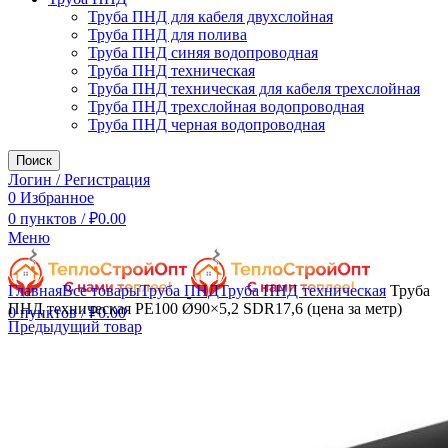
Труба ПНД для кабеля двухслойная
Труба ПНД для полива
Труба ПНД синяя водопроводная
Труба ПНД техническая
Труба ПНД техническая для кабеля трехслойная
Труба ПНД трехслойная водопроводная
Труба ПНД черная водопроводная
Поиск
Логин / Регистрация
0
Избранное
0
пунктов
/
₽
0.00
Меню
Увеличить
Главная
Все товары
Труба ПНД
Труба ПНД техническая
Труба
ПНД техническая РЕ100 Ø90×5,2 SDR17,6 (цена за метр)
0
пунктов
/
₽
0.00
Предыдущий товар