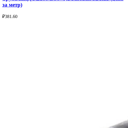
за метр)
₽
381.60