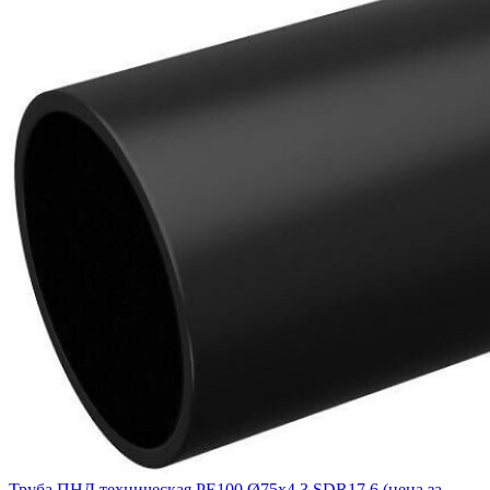
Труба ПНД техническая РЕ100 Ø75x4,3 SDR17,6 (цена за