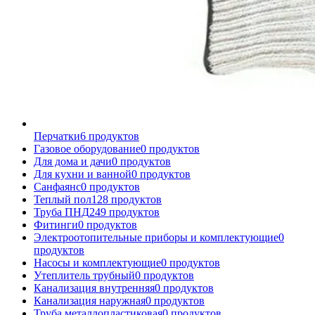
Перчатки
6
продуктов
Газовое оборудование
0
продуктов
Для дома и дачи
0
продуктов
Для кухни и ванной
0
продуктов
Санфаянс
0
продуктов
Теплый пол
128
продуктов
Труба ПНД
249
продуктов
Фитинги
0
продуктов
Электроотопительные приборы и комплектующие
0
продуктов
Насосы и комплектующие
0
продуктов
Утеплитель трубный
0
продуктов
Канализация внутренняя
0
продуктов
Канализация наружная
0
продуктов
Труба металлопластиковая
0
продуктов