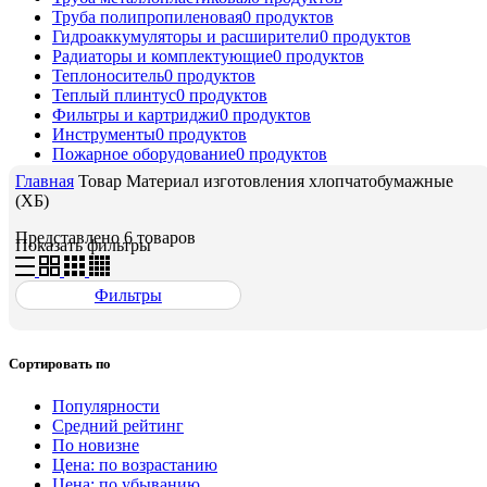
Труба полипропиленовая
0
продуктов
Гидроаккумуляторы и расширители
0
продуктов
Радиаторы и комплектующие
0
продуктов
Теплоноситель
0
продуктов
Теплый плинтус
0
продуктов
Фильтры и картриджи
0
продуктов
Инструменты
0
продуктов
Пожарное оборудование
0
продуктов
Главная
Товар Материал изготовления
хлопчатобумажные
(ХБ)
Представлено 6 товаров
Показать фильтры
Фильтры
Сортировать по
Популярности
Средний рейтинг
По новизне
Цена: по возрастанию
Цена: по убыванию