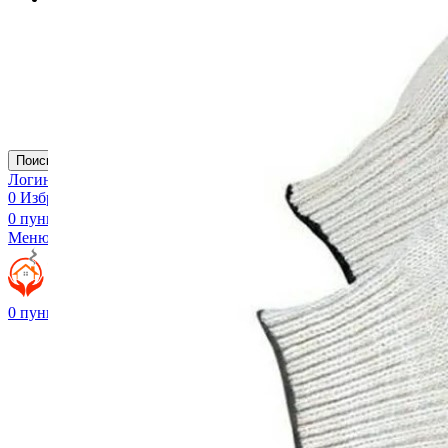
Труба ПНД для кабеля двухслойная
Труба ПНД для полива
Труба ПНД синяя водопроводная
Труба ПНД техническая
Труба ПНД техническая для кабеля трехслойная
Труба ПНД трехслойная водопроводная
Труба ПНД черная водопроводная
Поиск
Логин / Регистрация
0
Избранное
0
пунктов
/
₽
0.00
Меню
0
пунктов
/
₽
0.00